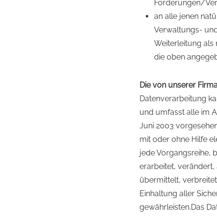
Forderungen/Verb
an alle jenen nat
Verwaltungs- und
Weiterleitung als
die oben angegeb
Die von unserer Firma
Datenverarbeitung kan
und umfasst alle im A
Juni 2003 vorgesehene
mit oder ohne Hilfe e
jede Vorgangsreihe, b
erarbeitet, verändert
übermittelt, verbreit
Einhaltung aller Sic
gewährleisten.Das Da