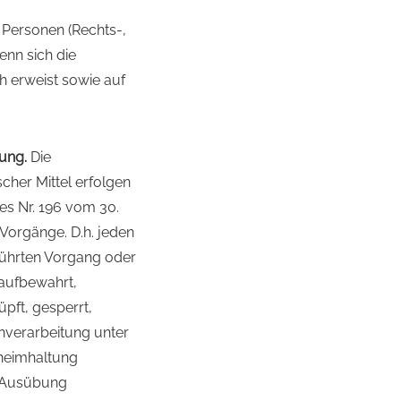
n Personen (Rechts-,
nn sich die
h erweist sowie auf
tung.
Die
cher Mittel erfolgen
es Nr. 196 vom 30.
Vorgänge. D.h. jeden
eführten Vorgang oder
 aufbewahrt,
pft, gesperrt,
enverarbeitung unter
eheimhaltung
r Ausübung