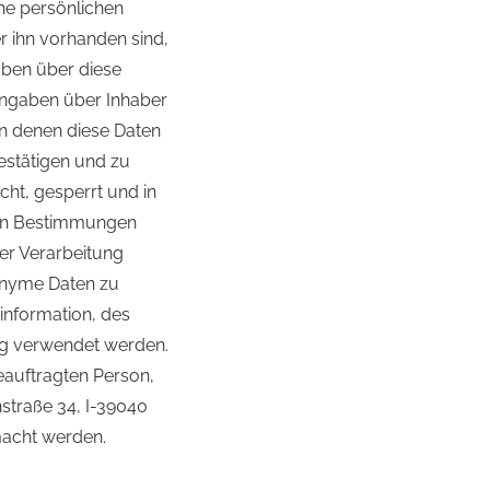
che persönlichen
r ihn vorhanden sind,
aben über diese
Angaben über Inhaber
n denen diese Daten
estätigen und zu
cht, gesperrt und in
hen Bestimmungen
der Verarbeitung
onyme Daten zu
information, des
ng verwendet werden.
eauftragten Person,
nstraße 34, I-39040
acht werden.