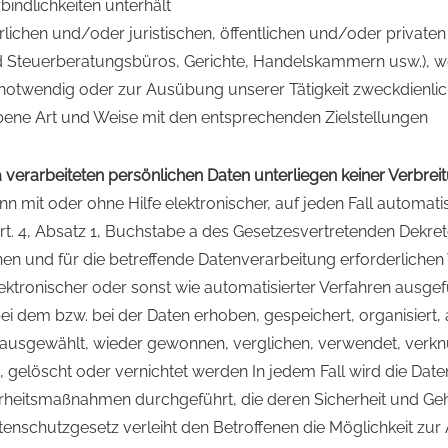
indlichkeiten unterhält
ürlichen und/oder juristischen, öffentlichen und/oder private
 Steuerberatungsbüros, Gerichte, Handelskammern usw.), we
 notwendig oder zur Ausübung unserer Tätigkeit zweckdienlic
ene Art und Weise mit den entsprechenden Zielstellungen
 verarbeiteten persönlichen Daten unterliegen keiner Verbrei
n mit oder ohne Hilfe elektronischer, auf jeden Fall automatis
rt. 4, Absatz 1, Buchstabe a des Gesetzesvertretenden Dekret
n und für die betreffende Datenverarbeitung erforderlichen 
lektronischer oder sonst wie automatisierter Verfahren ausg
ei dem bzw. bei der Daten erhoben, gespeichert, organisiert,
, ausgewählt, wieder gewonnen, verglichen, verwendet, verknü
et, gelöscht oder vernichtet werden In jedem Fall wird die Dat
herheitsmaßnahmen durchgeführt, die deren Sicherheit und G
tenschutzgesetz verleiht den Betroffenen die Möglichkeit zu