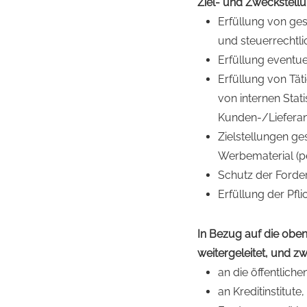
Ziel- und Zweckstell
Erfüllung von ges
und steuerrechtl
Erfüllung eventue
Erfüllung von Tät
von internen Stat
Kunden-/Liefera
Zielstellungen ge
Werbematerial (p
Schutz der Forde
Erfüllung der Pf
In Bezug auf die obe
weitergeleitet, und z
an die öffentlich
an Kreditinstitut