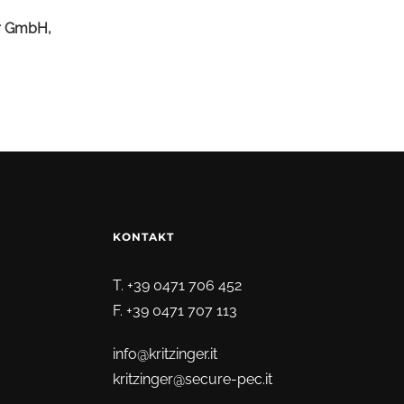
er GmbH,
KONTAKT
T. +39 0471 706 452
F. +39 0471 707 113
info@kritzinger.it
kritzinger@secure-pec.it