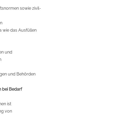
tsnormen sowie zivil-
en
ma wie das Ausfüllen
nen und
n
ungen und Behörden
 bei Bedarf
en ist
ung von