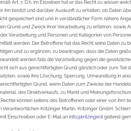
äß Art. 7. D.h. im Einzelnen hat er das Recht zu wissen wel
r ihn besitzt und darüber Auskunft zu erhalten, ob Daten übe
icht gespeichert sind und in verständlicher Form nähere Ang
den Grund und Zweck ihrer Verarbeitung zu erfahren, sowie 
 der Verarbeitung und Personen und Kategorien von Persone
ttelt werden. Der Betroffene hat das Recht seine Daten zu b
ichtigen und zu ergänzen, zu beantragen, dass die Daten gelös
andelt werden falls die Verarbeitung gegen die gesetzlic
Recht sich aus gerechtfertigten Grund gänzlich oder zum Teil 
rsetzten, sowie ihre Löschung, Sperrung, Umwandlung in an
erechtfertigten Grund, wenn Daten zum Zwecke der Handels
terial, des Direktverkaufs, zu Markt und Meinungsforschu
 Rechte können seitens des Betroffenen oder einer von ihm b
n Verantwortlichen Kritzinger Martin, Kritzinger GmbH, Schler
 mit Einschreiben oder E-Mail an
info@kritzinger.it
geltend gem