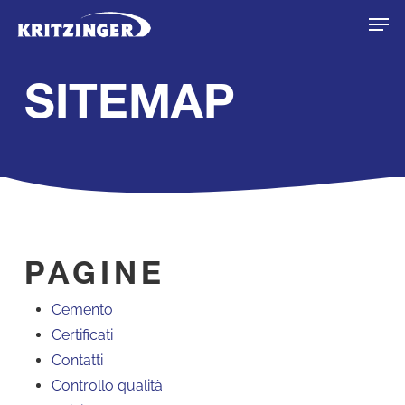
Skip
Menu
Men
to
main
SITEMAP
content
PAGINE
Cemento
Certificati
Contatti
Controllo qualità