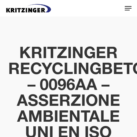
Skip
Menu
Men
to
main
content
KRITZINGER
RECYCLINGBET
– 0096AA –
ASSERZIONE
AMBIENTALE
UNI EN ISO